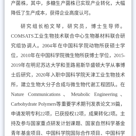
产菌株，其中，多糖生产菌株已实现产业转化，大幅
降低了生产成本，获得企业高度认可。
研究组长柏文琴，研究员，博士生导师。
COMSATS
工业生物技术联合中心生物基材料联合研
究组协调人。
2004
年在中国科学院动物所获硕士学
位，
2010
年在中国科学院微生物所获博士学位，
2015-
2019
年在明尼苏达大学和圣路易斯华盛顿大学从事博
士后研究，
2020
年入职中国科学院天津工业生物技术
所，建立生物大分子合成与微生物代谢工程团队。在
Nature Communications
、
Metabolic Engineering
、
Carbohydrate Polymers
等重要学术期刊发表论文
39
篇，
申请发明专利
22
项，已获授权
12
项，成果转化
2
项。主
持及参与国家重点研发计划课题、国家自然科学基金
青年基金项目、中国科学院国际合作项目、中国科学