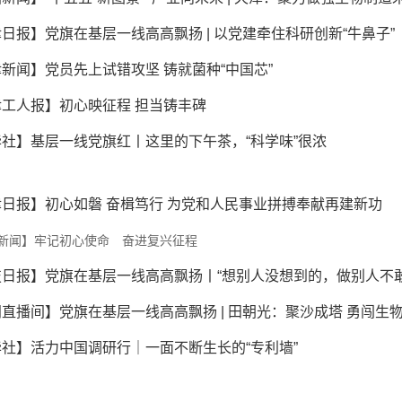
日报】党旗在基层一线高高飘扬 | 以党建牵住科研创新“牛鼻子”
新闻】党员先上试错攻坚 铸就菌种“中国芯”
工人报】初心映征程 担当铸丰碑
社】基层一线党旗红丨这里的下午茶，“科学味”很浓
日报】初心如磐 奋楫笃行 为党和人民事业拼搏奉献再建新功
新闻】牢记初心使命 奋进复兴征程
直播间】党旗在基层一线高高飘扬 | 田朝光：聚沙成塔 勇闯生
社】活力中国调研行｜一面不断生长的“专利墙”