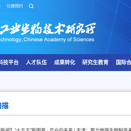
公
仪器预约
科技平台
人才队伍
成果转化
研究生教育
国际
扫描
新闻】“十五五”新图景 · 产业向未来 | 天津：聚力做强生物制造