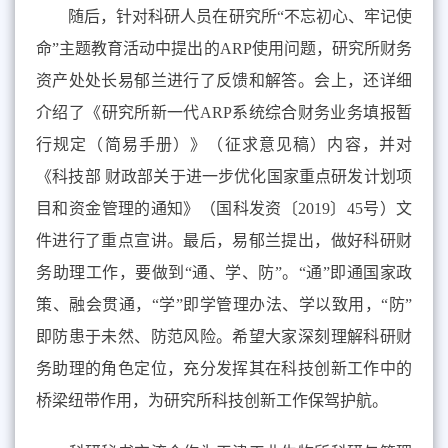
随后，针对科研人员在研究所“不忘初心、牢记使
命”主题教育活动中提出的
ARP
使用问题，
研究所财务
资产处处长易郁兰
进行了反馈和解答。会上，还详细
介绍了《研究所新一代
ARP
系统综合财务业务填报暂
行规定（简易手册）》（征求意见稿）内容，并对
《科技部 财政部关于进一步优化国家重点研发计划项
目和资金管理的通知》（国科发资〔
2019
〕
45
号）文
件进行了重点宣讲。最后，易郁兰提出，
做好科研财
务助理工作，要做到“通、学、防”。“通”即通国家政
策、融会贯通，“学”即学管理办法、学以致用，“防”
即防患于未然、防范风险。希望大家深刻理解科研财
务助理的角色定位，充分发挥其在科技创新工作中的
桥梁纽带作用，为研究所科技创新工作保驾护航。