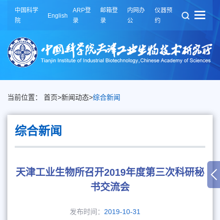
中国科学
ARP登
邮箱登
内网办
仪器预
English
院
录
录
公
约
当前位置：
首页
>
新闻动态
>
综合新闻
综合新闻
天津工业生物所召开2019年度第三次科研秘
书交流会
发布时间：
2019-10-31