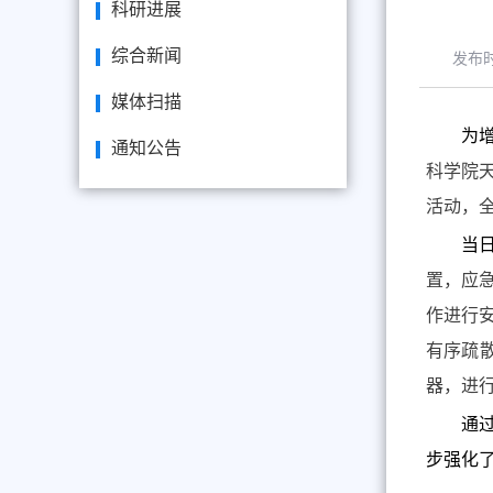
科研进展
综合新闻
发布
媒体扫描
为
通知公告
科学院
活动，
当
置，应
作进行
有序疏
器，进
通
步强化