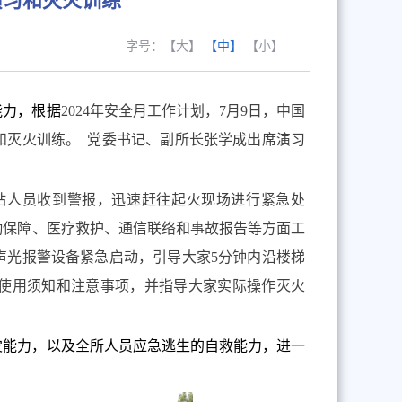
演习和灭火训练
字号：
【大】
【中】
【小】
能力，根据
2024
年安全月工作计划，
7
月
9
日，中国
和灭火训练。 党委书记、副所长张学成出席演习
站人员收到警报，迅速赶往起火现场进行紧急处
勤保障、医疗救护、通信联络和事故报告等方面工
声光报警设备紧急启动，引导大家
5
分钟内沿楼梯
使用须知和注意事项，并指导大家实际操作灭火
灾能力，以及全所人员应急逃生的自救能力，进一