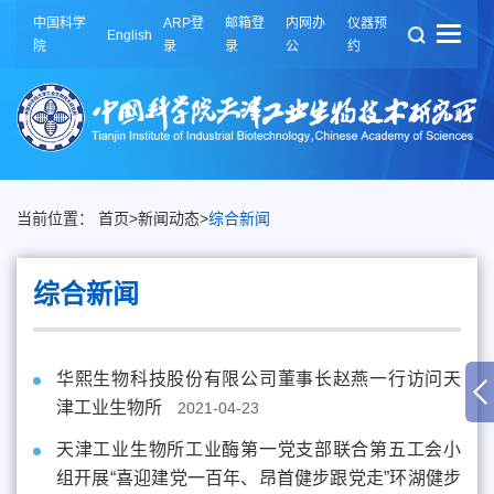
中国科学
ARP登
邮箱登
内网办
仪器预
English
院
录
录
公
约
当前位置：
首页
>
新闻动态
>
综合新闻
综合新闻
华熙生物科技股份有限公司董事长赵燕一行访问天
津工业生物所
2021-04-23
天津工业生物所工业酶第一党支部联合第五工会小
组开展“喜迎建党一百年、昂首健步跟党走”环湖健步