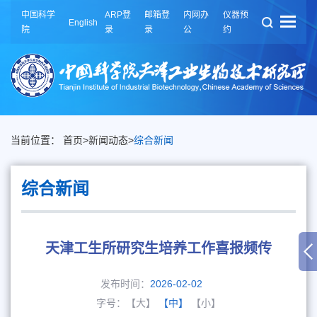
中国科学
ARP登
邮箱登
内网办
仪器预
English
院
录
录
公
约
当前位置：
首页
>
新闻动态
>
综合新闻
综合新闻
天津工生所研究生培养工作喜报频传
发布时间：
2026-02-02
字号：
【大】
【中】
【小】