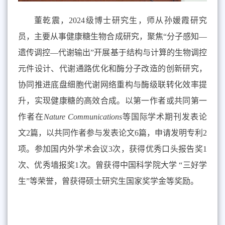
董乾震，
2024
级博士研究生，师从孙媛霞研究
员，主要从事健康糖生物合成研究，聚焦“分子感知—
遗传调控—代谢输出”开展基于结构与计算的生物调控
元件设计、代谢通路优化和酶分子改造的创新研究，
协同推进底盘细胞代谢网络重构与酶级联转化效率提
升，实现健康糖的高效合成。以第一作者或共同第一
作者在
Nature Communications
等国际
学术
期刊发表论
文
2
篇，以共同作者参与发表论文
6
篇，申请发明专利
2
项。参加国内外学术会议
3
次，获得优秀口头报告奖
1
次、优秀墙报奖
1
次。曾获得
中国科学院大学 “三好学
生”等荣誉，曾获得硕士研究生国家奖学金等奖励。