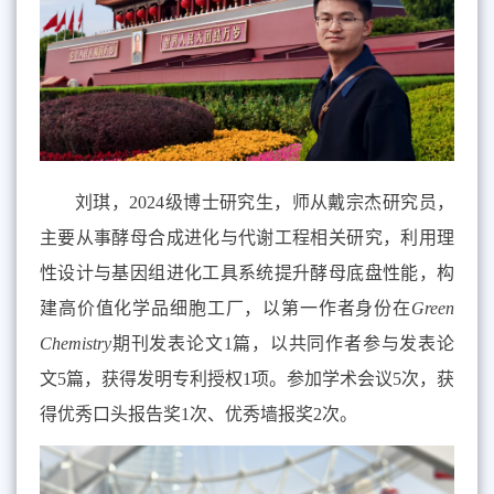
刘琪，
2024
级博士研究生，师从戴宗杰研究员，
主要从事酵母合成进化与代谢工程相关研究，利用理
性设计与基因组进化
工
具系统提升酵母底盘性能，构
建高价值化学品细胞工厂，以第一作者身份在
Green
Chemistry
期刊发表论文
1
篇，以共同作者参与
发表论
文
5
篇，获得发明专利授权
1
项。参加学术会议
5
次，获
得优秀口头报告奖
1
次、优秀墙
报奖
2
次。