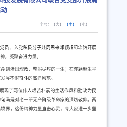
科技发展有限公司联合党支部开展周
活动
字号：
【大】
【中】
【小】
体党员、入党积极分子赴周恩来邓颖超纪念馆开展
精神，凝聚奋进力量。
革命到治国理政、鞠躬尽瘁的一生；在邓颖超生平
家发展不懈奋斗的高尚风范。
展现了两位伟人艰苦朴素的生活作风和勤政为民
句句满是对老一辈无产阶级革命家的深切敬仰。
两
高境界，这份精神力量直击心灵，
令大家
进一步坚