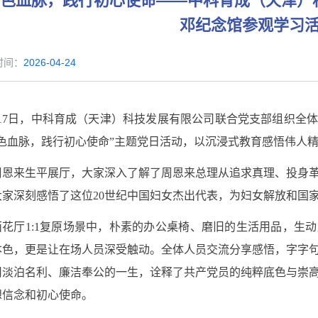
红色血脉，践行初心使命——中科育成（天津）
邓纪念馆参观学习
时间：
2026-04-24
17
日，中科育成（天津）科技发展有限公司联合党支部组织全
红色血脉，践行初心使命”主题党日活动，以沉浸式教育感悟伟人
周恩来生平展厅，大家深入了解
了周恩来总理
从追求真理、投身
大家深刻感悟了这位
20
世纪中国妇女杰出代表，为妇女解放和国
西花厅
1:1
复原场景中，朴素的办公桌椅、磨旧的生活用品，生动
本色，更是让在场人员深受触动。全体人员交流分享感悟，字字
用淡泊名利、廉洁奉公的一生，诠释了共产党员的纯粹底色与崇
想信念和初心使命。