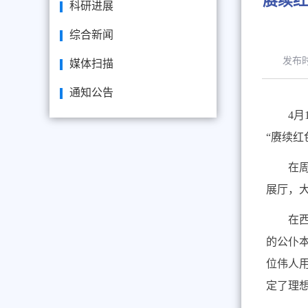
赓续
科研进展
综合新闻
发布
媒体扫描
通知公告
4
月
“赓续
在
展厅，
在
的公仆
位伟人
定了理